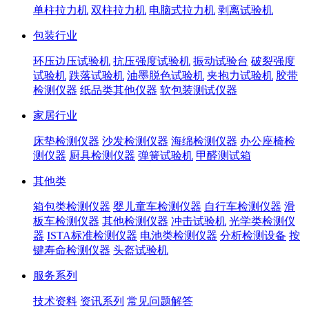
单柱拉力机
双柱拉力机
电脑式拉力机
剥离试验机
包装行业
环压边压试验机
抗压强度试验机
振动试验台
破裂强度
试验机
跌落试验机
油墨脱色试验机
夹抱力试验机
胶带
检测仪器
纸品类其他仪器
软包装测试仪器
家居行业
床垫检测仪器
沙发检测仪器
海绵检测仪器
办公座椅检
测仪器
厨具检测仪器
弹簧试验机
甲醛测试箱
其他类
箱包类检测仪器
婴儿童车检测仪器
自行车检测仪器
滑
板车检测仪器
其他检测仪器
冲击试验机
光学类检测仪
器
ISTA标准检测仪器
电池类检测仪器
分析检测设备
按
键寿命检测仪器
头盔试验机
服务系列
技术资料
资讯系列
常见问题解答