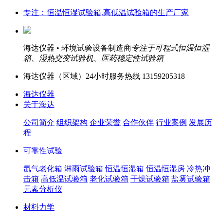
专注：恒温恒湿试验箱,高低温试验箱的生产厂家
海达仪器 • 环境试验设备制造商
专注于可程式恒温恒湿
箱、湿热交变试验机、医药稳定性试验箱
海达仪器（
区域）24小时服务热线
13159205318
海达仪器
关于海达
公司简介
组织架构
企业荣誉
合作伙伴
行业案例
发展历
程
可靠性试验
氙气老化箱
淋雨试验箱
恒温恒湿箱
恒温恒湿房
冷热冲
击箱
高低温试验箱
老化试验箱
干燥试验箱
盐雾试验箱
元素分析仪
材料力学