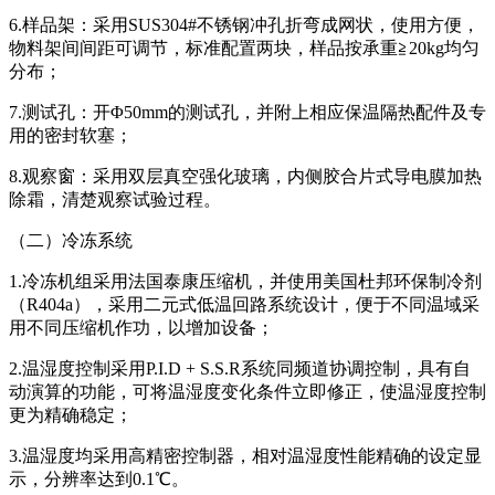
6.样品架：采用SUS304#不锈钢冲孔折弯成网状，使用方便，
物料架间间距可调节，标准配置两块，样品按承重≧20kg均匀
分布；
7.测试孔：开Φ50mm的测试孔，并附上相应保温隔热配件及专
用的密封软塞；
8.观察窗：采用双层真空强化玻璃，内侧胶合片式导电膜加热
除霜，清楚观察试验过程。
（二）冷冻系统
1.冷冻机组采用法国泰康压缩机，并使用美国杜邦环保制冷剂
（R404a），采用二元式低温回路系统设计，便于不同温域采
用不同压缩机作功，以增加设备；
2.温湿度控制采用P.I.D + S.S.R系统同频道协调控制，具有自
动演算的功能，可将温湿度变化条件立即修正，使温湿度控制
更为精确稳定；
3.温湿度均采用高精密控制器，相对温湿度性能精确的设定显
示，分辨率达到0.1℃。