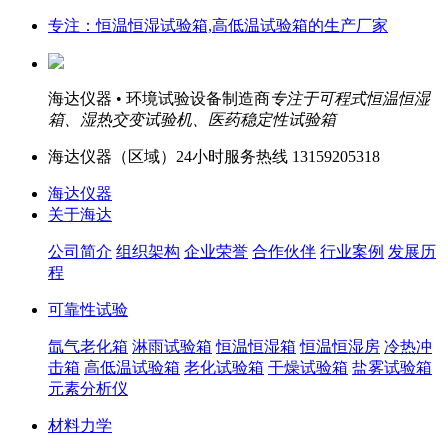
专注：恒温恒湿试验箱,高低温试验箱的生产厂家
海达仪器 • 环境试验设备制造商
专注于可程式恒温恒湿
箱、湿热交变试验机、医药稳定性试验箱
海达仪器（
区域）24小时服务热线
13159205318
海达仪器
关于海达
公司简介
组织架构
企业荣誉
合作伙伴
行业案例
发展历
程
可靠性试验
氙气老化箱
淋雨试验箱
恒温恒湿箱
恒温恒湿房
冷热冲
击箱
高低温试验箱
老化试验箱
干燥试验箱
盐雾试验箱
元素分析仪
材料力学