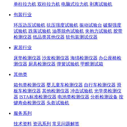
单柱拉力机
双柱拉力机
电脑式拉力机
剥离试验机
包装行业
环压边压试验机
抗压强度试验机
振动试验台
破裂强度
试验机
跌落试验机
油墨脱色试验机
夹抱力试验机
胶带
检测仪器
纸品类其他仪器
软包装测试仪器
家居行业
床垫检测仪器
沙发检测仪器
海绵检测仪器
办公座椅检
测仪器
厨具检测仪器
弹簧试验机
甲醛测试箱
其他类
箱包类检测仪器
婴儿童车检测仪器
自行车检测仪器
滑
板车检测仪器
其他检测仪器
冲击试验机
光学类检测仪
器
ISTA标准检测仪器
电池类检测仪器
分析检测设备
按
键寿命检测仪器
头盔试验机
服务系列
技术资料
资讯系列
常见问题解答