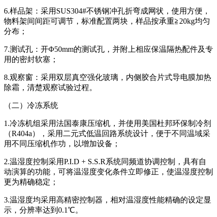
6.样品架：采用SUS304#不锈钢冲孔折弯成网状，使用方便，
物料架间间距可调节，标准配置两块，样品按承重≧20kg均匀
分布；
7.测试孔：开Φ50mm的测试孔，并附上相应保温隔热配件及专
用的密封软塞；
8.观察窗：采用双层真空强化玻璃，内侧胶合片式导电膜加热
除霜，清楚观察试验过程。
（二）冷冻系统
1.冷冻机组采用法国泰康压缩机，并使用美国杜邦环保制冷剂
（R404a），采用二元式低温回路系统设计，便于不同温域采
用不同压缩机作功，以增加设备；
2.温湿度控制采用P.I.D + S.S.R系统同频道协调控制，具有自
动演算的功能，可将温湿度变化条件立即修正，使温湿度控制
更为精确稳定；
3.温湿度均采用高精密控制器，相对温湿度性能精确的设定显
示，分辨率达到0.1℃。