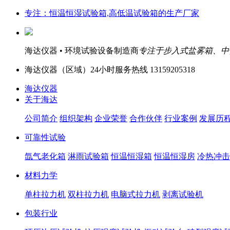
专注：恒温恒湿试验箱,高低温试验箱的生产厂家
海达仪器 • 环境试验设备制造商
专注于步入式盐雾箱、中
海达仪器（
区域）24小时服务热线
13159205318
海达仪器
关于海达
公司简介
组织架构
企业荣誉
合作伙伴
行业案例
发展历
可靠性试验
氙气老化箱
淋雨试验箱
恒温恒湿箱
恒温恒湿房
冷热冲击
材料力学
单柱拉力机
双柱拉力机
电脑式拉力机
剥离试验机
包装行业