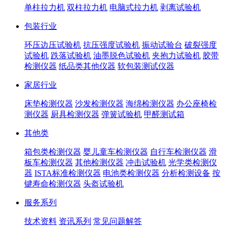
单柱拉力机
双柱拉力机
电脑式拉力机
剥离试验机
包装行业
环压边压试验机
抗压强度试验机
振动试验台
破裂强度
试验机
跌落试验机
油墨脱色试验机
夹抱力试验机
胶带
检测仪器
纸品类其他仪器
软包装测试仪器
家居行业
床垫检测仪器
沙发检测仪器
海绵检测仪器
办公座椅检
测仪器
厨具检测仪器
弹簧试验机
甲醛测试箱
其他类
箱包类检测仪器
婴儿童车检测仪器
自行车检测仪器
滑
板车检测仪器
其他检测仪器
冲击试验机
光学类检测仪
器
ISTA标准检测仪器
电池类检测仪器
分析检测设备
按
键寿命检测仪器
头盔试验机
服务系列
技术资料
资讯系列
常见问题解答