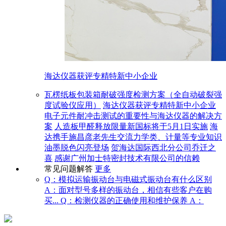
海达仪器获评专精特新中小企业
瓦楞纸板包装箱耐破强度检测方案（全自动破裂强
度试验仪应用）
海达仪器获评专精特新中小企业
电子元件耐冲击测试的重要性与海达仪器的解决方
案
人造板甲醛释放限量新国标将于5月1日实施
海
达携手施昌彦老先生交流力学类、计量等专业知识
油墨脱色闪亮登场
贺海达国际西北分公司乔迁之
喜
感谢广州加士特密封技术有限公司的信赖
常见问题解答
更多
Q：模拟运输振动台与电磁式振动台有什么区别
A：面对型号多样的振动台，相信有些客户在购
买...
Q：检测仪器的正确使用和维护保养
A：