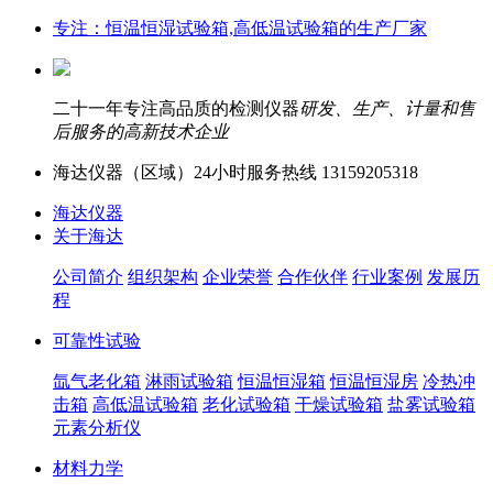
专注：恒温恒湿试验箱,高低温试验箱的生产厂家
二十一年专注高品质的检测仪器
研发、生产、计量和售
后服务的高新技术企业
海达仪器（
区域）24小时服务热线
13159205318
海达仪器
关于海达
公司简介
组织架构
企业荣誉
合作伙伴
行业案例
发展历
程
可靠性试验
氙气老化箱
淋雨试验箱
恒温恒湿箱
恒温恒湿房
冷热冲
击箱
高低温试验箱
老化试验箱
干燥试验箱
盐雾试验箱
元素分析仪
材料力学