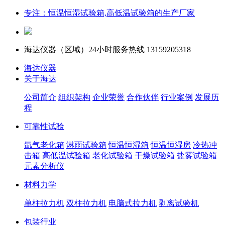
专注：恒温恒湿试验箱,高低温试验箱的生产厂家
海达仪器（
区域）24小时服务热线
13159205318
海达仪器
关于海达
公司简介
组织架构
企业荣誉
合作伙伴
行业案例
发展历
程
可靠性试验
氙气老化箱
淋雨试验箱
恒温恒湿箱
恒温恒湿房
冷热冲
击箱
高低温试验箱
老化试验箱
干燥试验箱
盐雾试验箱
元素分析仪
材料力学
单柱拉力机
双柱拉力机
电脑式拉力机
剥离试验机
包装行业