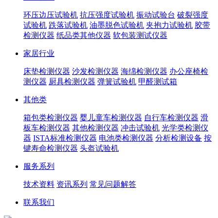
环压边压试验机
抗压强度试验机
振动试验台
破裂强度
试验机
跌落试验机
油墨脱色试验机
夹抱力试验机
胶带
检测仪器
纸品类其他仪器
软包装测试仪器
家居行业
床垫检测仪器
沙发检测仪器
海绵检测仪器
办公座椅检
测仪器
厨具检测仪器
弹簧试验机
甲醛测试箱
其他类
箱包类检测仪器
婴儿童车检测仪器
自行车检测仪器
滑
板车检测仪器
其他检测仪器
冲击试验机
光学类检测仪
器
ISTA标准检测仪器
电池类检测仪器
分析检测设备
按
键寿命检测仪器
头盔试验机
服务系列
技术资料
资讯系列
常见问题解答
联系我们