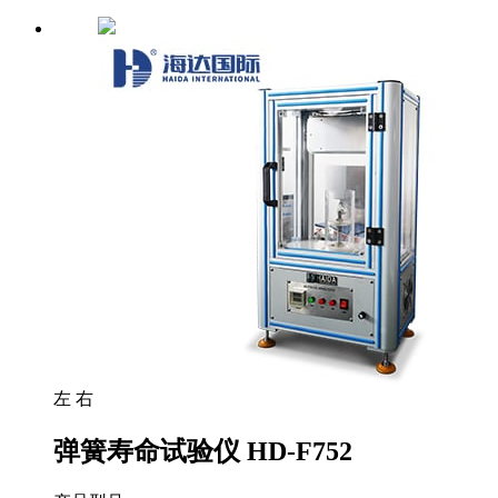
左
右
弹簧寿命试验仪 HD-F752