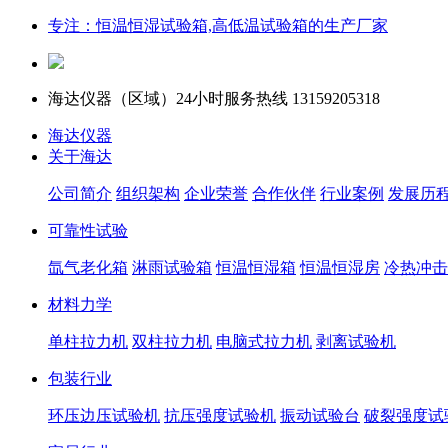
专注：恒温恒湿试验箱,高低温试验箱的生产厂家
海达仪器（
区域）24小时服务热线
13159205318
海达仪器
关于海达
公司简介
组织架构
企业荣誉
合作伙伴
行业案例
发展历
可靠性试验
氙气老化箱
淋雨试验箱
恒温恒湿箱
恒温恒湿房
冷热冲击
材料力学
单柱拉力机
双柱拉力机
电脑式拉力机
剥离试验机
包装行业
环压边压试验机
抗压强度试验机
振动试验台
破裂强度试