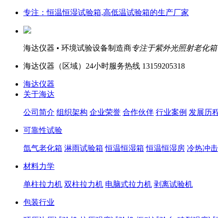
专注：恒温恒湿试验箱,高低温试验箱的生产厂家
海达仪器 • 环境试验设备制造商
专注于紫外光照射老化箱
海达仪器（
区域）24小时服务热线
13159205318
海达仪器
关于海达
公司简介
组织架构
企业荣誉
合作伙伴
行业案例
发展历
可靠性试验
氙气老化箱
淋雨试验箱
恒温恒湿箱
恒温恒湿房
冷热冲击
材料力学
单柱拉力机
双柱拉力机
电脑式拉力机
剥离试验机
包装行业