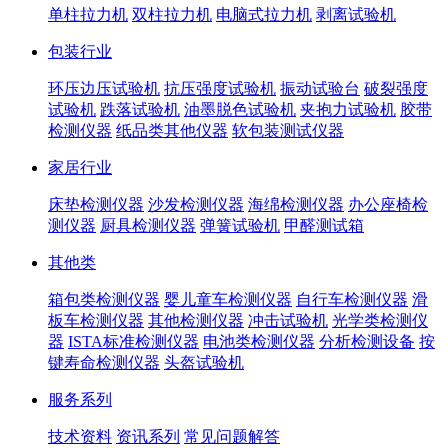
单柱拉力机
双柱拉力机
电脑式拉力机
剥离试验机
包装行业
环压边压试验机
抗压强度试验机
振动试验台
破裂强度
试验机
跌落试验机
油墨脱色试验机
夹抱力试验机
胶带
检测仪器
纸品类其他仪器
软包装测试仪器
家居行业
床垫检测仪器
沙发检测仪器
海绵检测仪器
办公座椅检
测仪器
厨具检测仪器
弹簧试验机
甲醛测试箱
其他类
箱包类检测仪器
婴儿童车检测仪器
自行车检测仪器
滑
板车检测仪器
其他检测仪器
冲击试验机
光学类检测仪
器
ISTA标准检测仪器
电池类检测仪器
分析检测设备
按
键寿命检测仪器
头盔试验机
服务系列
技术资料
资讯系列
常见问题解答