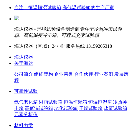
专注：恒温恒湿试验箱,高低温试验箱的生产厂家
海达仪器 • 环境试验设备制造商
专注于冷热冲击试验
箱、高低温变冲击箱、可程式交变试验箱
海达仪器（
区域）24小时服务热线
13159205318
海达仪器
关于海达
公司简介
组织架构
企业荣誉
合作伙伴
行业案例
发展历
程
可靠性试验
氙气老化箱
淋雨试验箱
恒温恒湿箱
恒温恒湿房
冷热冲
击箱
高低温试验箱
老化试验箱
干燥试验箱
盐雾试验箱
元素分析仪
材料力学