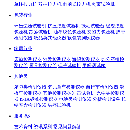
单柱拉力机
双柱拉力机
电脑式拉力机
剥离试验机
包装行业
环压边压试验机
抗压强度试验机
振动试验台
破裂强度
试验机
跌落试验机
油墨脱色试验机
夹抱力试验机
胶带
检测仪器
纸品类其他仪器
软包装测试仪器
家居行业
床垫检测仪器
沙发检测仪器
海绵检测仪器
办公座椅检
测仪器
厨具检测仪器
弹簧试验机
甲醛测试箱
其他类
箱包类检测仪器
婴儿童车检测仪器
自行车检测仪器
滑
板车检测仪器
其他检测仪器
冲击试验机
光学类检测仪
器
ISTA标准检测仪器
电池类检测仪器
分析检测设备
按
键寿命检测仪器
头盔试验机
服务系列
技术资料
资讯系列
常见问题解答