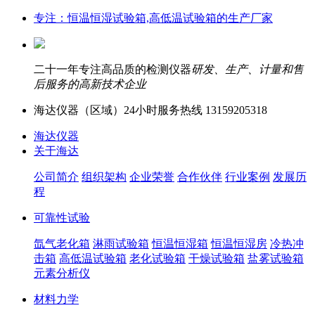
专注：恒温恒湿试验箱,高低温试验箱的生产厂家
二十一年专注高品质的检测仪器
研发、生产、计量和售
后服务的高新技术企业
海达仪器（
区域）24小时服务热线
13159205318
海达仪器
关于海达
公司简介
组织架构
企业荣誉
合作伙伴
行业案例
发展历
程
可靠性试验
氙气老化箱
淋雨试验箱
恒温恒湿箱
恒温恒湿房
冷热冲
击箱
高低温试验箱
老化试验箱
干燥试验箱
盐雾试验箱
元素分析仪
材料力学