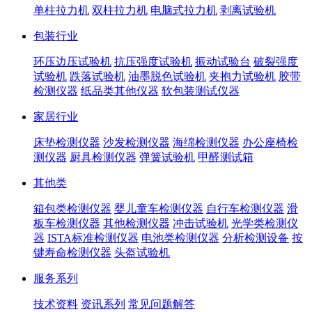
单柱拉力机
双柱拉力机
电脑式拉力机
剥离试验机
包装行业
环压边压试验机
抗压强度试验机
振动试验台
破裂强度
试验机
跌落试验机
油墨脱色试验机
夹抱力试验机
胶带
检测仪器
纸品类其他仪器
软包装测试仪器
家居行业
床垫检测仪器
沙发检测仪器
海绵检测仪器
办公座椅检
测仪器
厨具检测仪器
弹簧试验机
甲醛测试箱
其他类
箱包类检测仪器
婴儿童车检测仪器
自行车检测仪器
滑
板车检测仪器
其他检测仪器
冲击试验机
光学类检测仪
器
ISTA标准检测仪器
电池类检测仪器
分析检测设备
按
键寿命检测仪器
头盔试验机
服务系列
技术资料
资讯系列
常见问题解答