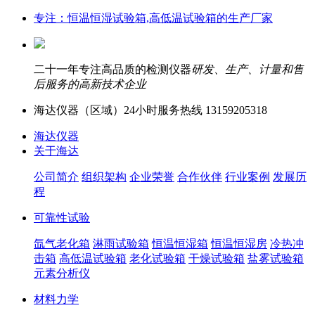
专注：恒温恒湿试验箱,高低温试验箱的生产厂家
二十一年专注高品质的检测仪器
研发、生产、计量和售
后服务的高新技术企业
海达仪器（
区域）24小时服务热线
13159205318
海达仪器
关于海达
公司简介
组织架构
企业荣誉
合作伙伴
行业案例
发展历
程
可靠性试验
氙气老化箱
淋雨试验箱
恒温恒湿箱
恒温恒湿房
冷热冲
击箱
高低温试验箱
老化试验箱
干燥试验箱
盐雾试验箱
元素分析仪
材料力学