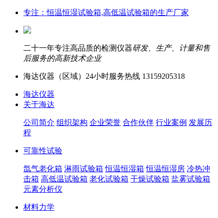
专注：恒温恒湿试验箱,高低温试验箱的生产厂家
二十一年专注高品质的检测仪器
研发、生产、计量和售
后服务的高新技术企业
海达仪器（
区域）24小时服务热线
13159205318
海达仪器
关于海达
公司简介
组织架构
企业荣誉
合作伙伴
行业案例
发展历
程
可靠性试验
氙气老化箱
淋雨试验箱
恒温恒湿箱
恒温恒湿房
冷热冲
击箱
高低温试验箱
老化试验箱
干燥试验箱
盐雾试验箱
元素分析仪
材料力学