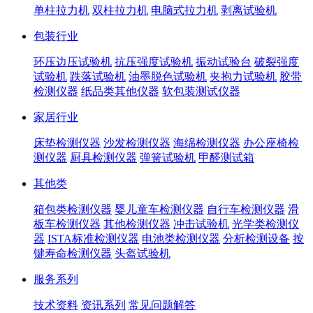
单柱拉力机
双柱拉力机
电脑式拉力机
剥离试验机
包装行业
环压边压试验机
抗压强度试验机
振动试验台
破裂强度
试验机
跌落试验机
油墨脱色试验机
夹抱力试验机
胶带
检测仪器
纸品类其他仪器
软包装测试仪器
家居行业
床垫检测仪器
沙发检测仪器
海绵检测仪器
办公座椅检
测仪器
厨具检测仪器
弹簧试验机
甲醛测试箱
其他类
箱包类检测仪器
婴儿童车检测仪器
自行车检测仪器
滑
板车检测仪器
其他检测仪器
冲击试验机
光学类检测仪
器
ISTA标准检测仪器
电池类检测仪器
分析检测设备
按
键寿命检测仪器
头盔试验机
服务系列
技术资料
资讯系列
常见问题解答