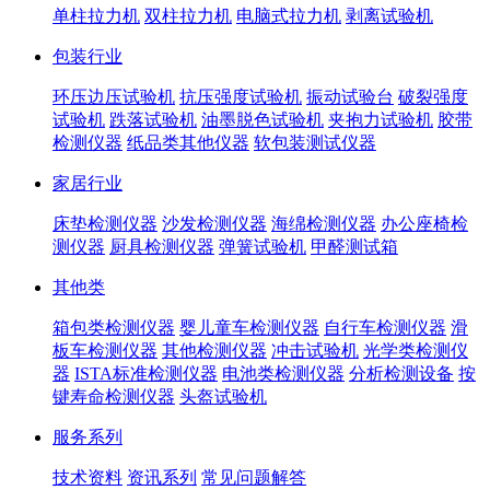
单柱拉力机
双柱拉力机
电脑式拉力机
剥离试验机
包装行业
环压边压试验机
抗压强度试验机
振动试验台
破裂强度
试验机
跌落试验机
油墨脱色试验机
夹抱力试验机
胶带
检测仪器
纸品类其他仪器
软包装测试仪器
家居行业
床垫检测仪器
沙发检测仪器
海绵检测仪器
办公座椅检
测仪器
厨具检测仪器
弹簧试验机
甲醛测试箱
其他类
箱包类检测仪器
婴儿童车检测仪器
自行车检测仪器
滑
板车检测仪器
其他检测仪器
冲击试验机
光学类检测仪
器
ISTA标准检测仪器
电池类检测仪器
分析检测设备
按
键寿命检测仪器
头盔试验机
服务系列
技术资料
资讯系列
常见问题解答