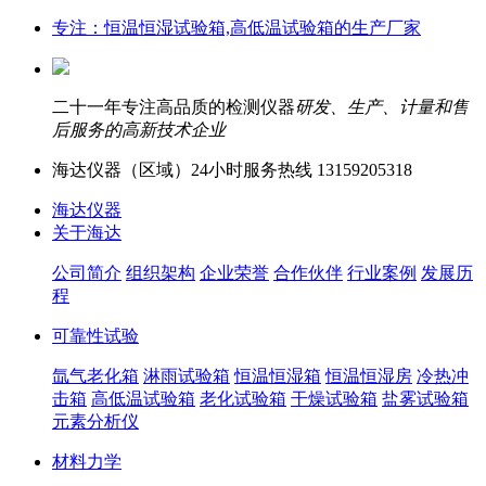
专注：恒温恒湿试验箱,高低温试验箱的生产厂家
二十一年专注高品质的检测仪器
研发、生产、计量和售
后服务的高新技术企业
海达仪器（
区域）24小时服务热线
13159205318
海达仪器
关于海达
公司简介
组织架构
企业荣誉
合作伙伴
行业案例
发展历
程
可靠性试验
氙气老化箱
淋雨试验箱
恒温恒湿箱
恒温恒湿房
冷热冲
击箱
高低温试验箱
老化试验箱
干燥试验箱
盐雾试验箱
元素分析仪
材料力学