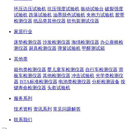
环压边压试验机
抗压强度试验机
振动试验台
破裂强度
试验机
跌落试验机
油墨脱色试验机
夹抱力试验机
胶带
检测仪器
纸品类其他仪器
软包装测试仪器
家居行业
床垫检测仪器
沙发检测仪器
海绵检测仪器
办公座椅检
测仪器
厨具检测仪器
弹簧试验机
甲醛测试箱
其他类
箱包类检测仪器
婴儿童车检测仪器
自行车检测仪器
滑
板车检测仪器
其他检测仪器
冲击试验机
光学类检测仪
器
ISTA标准检测仪器
电池类检测仪器
分析检测设备
按
键寿命检测仪器
头盔试验机
服务系列
技术资料
资讯系列
常见问题解答
联系我们