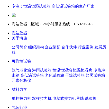
专注：恒温恒湿试验箱,高低温试验箱的生产厂家
海达仪器（
区域）24小时服务热线
13159205318
海达仪器
关于海达
公司简介
组织架构
企业荣誉
合作伙伴
行业案例
发展历
程
可靠性试验
氙气老化箱
淋雨试验箱
恒温恒湿箱
恒温恒湿房
冷热冲
击箱
高低温试验箱
老化试验箱
干燥试验箱
盐雾试验箱
元素分析仪
材料力学
单柱拉力机
双柱拉力机
电脑式拉力机
剥离试验机
包装行业