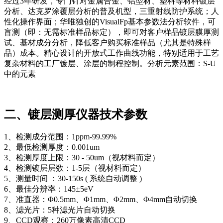
经过3年研发，专门针对金属合金、铝型材、塑料等材料镀层
分析、达克罗涂覆层分析的普及机型，三重射线防护系统；人
性化操作界面；华唯独创的VisualFp基本参数法分析软件，可
盲测（即：无需标准样品标定），即可对客户样品镀层膜厚测
试、基材成分分析，降低客户购买标准样品（尤其是特殊样
品）成本。精心设计的开放式工作曲线功能，特别适用于工艺
复杂材料的工厂镀层、涂层的制程控制。分析元素范围：S-U
中的元素
二、镀层测厚仪器技术参数
1、检测成分范围：1ppm-99.99%
2、最低检测厚度：0.001um
3、检测厚度上限：30 - 50um（视材料而定）
4、检测镀层层数：1-5层（视材料而定）
5、测量时间 ：30-150s ( 系统自动调整 )
6、最佳分辨率：145±5eV
7、准直器：Φ0.5mm、Φ1mm、Φ2mm、Φ4mm自动切换
8、滤光片：5种滤光片自动切换
9、CCD观察：260万像素高清CCD